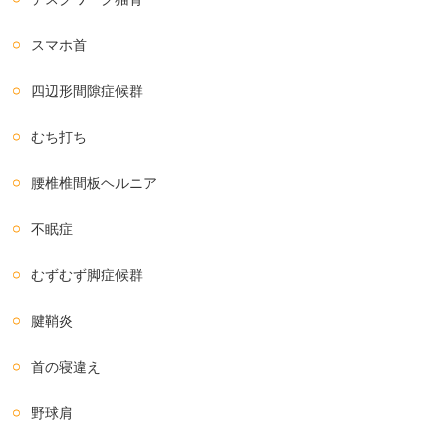
スマホ首
四辺形間隙症候群
むち打ち
腰椎椎間板ヘルニア
不眠症
むずむず脚症候群
腱鞘炎
首の寝違え
野球肩