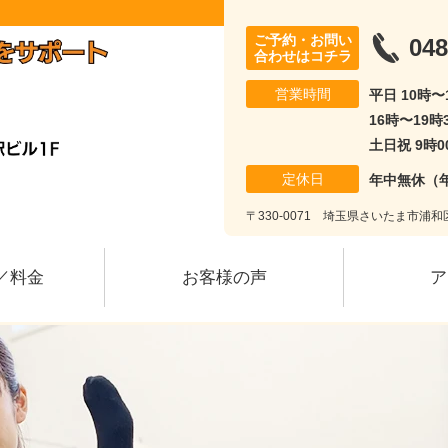
ご予約・お問い
048
合わせはコチラ
営業時間
平日 10時
16時〜19時
土日祝 9時0
定休日
年中無休（
〒330-0071 埼玉県さいたま市浦和区
／料金
お客様の声
ア