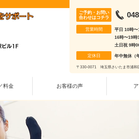
ご予約・お問い
048
合わせはコチラ
営業時間
平日 10時
16時〜19時
土日祝 9時0
定休日
年中無休（
〒330-0071 埼玉県さいたま市浦和区
／料金
お客様の声
ア