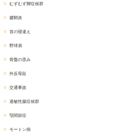
むずむず脚症候群
腱鞘炎
首の寝違え
野球肩
骨盤の歪み
外反母趾
交通事故
過敏性腸症候群
顎関節症
モートン病