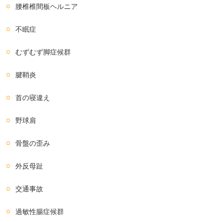
腰椎椎間板ヘルニア
不眠症
むずむず脚症候群
腱鞘炎
首の寝違え
野球肩
骨盤の歪み
外反母趾
交通事故
過敏性腸症候群