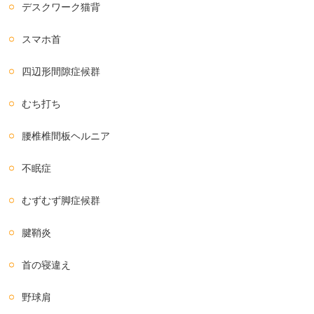
デスクワーク猫背
スマホ首
四辺形間隙症候群
むち打ち
腰椎椎間板ヘルニア
不眠症
むずむず脚症候群
腱鞘炎
首の寝違え
野球肩