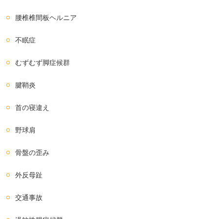
腰椎椎間板ヘルニア
不眠症
むずむず脚症候群
腱鞘炎
首の寝違え
野球肩
骨盤の歪み
外反母趾
交通事故