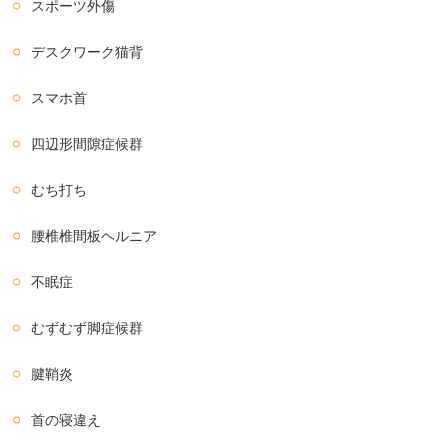
スポーツ外傷
デスクワーク猫背
スマホ首
四辺形間隙症候群
むち打ち
腰椎椎間板ヘルニア
不眠症
むずむず脚症候群
腱鞘炎
首の寝違え