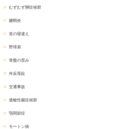
むずむず脚症候群
腱鞘炎
首の寝違え
野球肩
骨盤の歪み
外反母趾
交通事故
過敏性腸症候群
顎関節症
モートン病