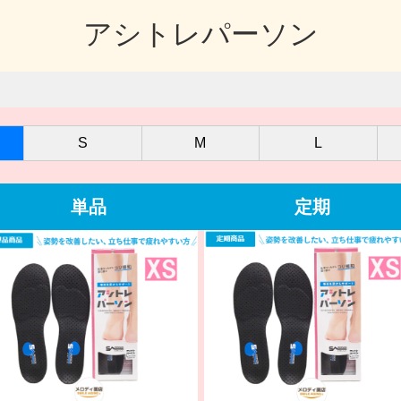
アシトレパーソン
S
M
L
単品
定期