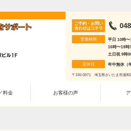
ご予約・お問い
048
合わせはコチラ
営業時間
平日 10時
16時〜19時
土日祝 9時0
定休日
年中無休（
〒330-0071 埼玉県さいたま市浦和区
／料金
お客様の声
ア